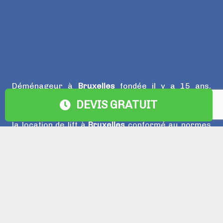
Déménageur à
Bruxelles
fondée il y a 15 ans,
Eurodemenagement
a toujours eu pour objet de
DEVIS GRATUIT
répondre aux besoins de sa clientèle en proposant
la location de lift à
Bruxelles
conformé au normes
de sécurité, des camions, camionettes recente
pour réaliser votre
déménagement bruxelles
.
Ainsi,
Euro Déménagement
se porte garant d’une
qualité de services exemplaire, mais aussi d’une
parfaite maitrise des réglementations et d’une
relation-client efficace pour l’ensemble de ses
interventions.