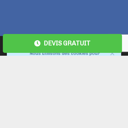
DEVIS GRATUIT
Nous utilisons des cookies pour
fournir et améliorer nos
services. En fermant cet avis ou
en continuant à naviguer sur le
site, vous acceptez l’utilisation
de cookies
We use cookies to provide and
improve our services. By closing