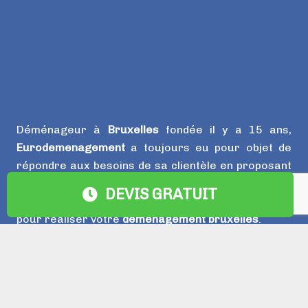
Déménageur à
Bruxelles
fondée il y a 15 ans,
Eurodemenagement
a toujours eu pour objet de
répondre aux besoins de sa clientèle en proposant
la location de lift à
Bruxelles
conformé au normes
DEVIS GRATUIT
de sécurité, des camions, camionettes recente
pour réaliser votre
déménagement bruxelles
.
Ainsi,
Euro Déménagement
se porte garant d’une
qualité de services exemplaire, mais aussi d’une
parfaite maitrise des réglementations et d’une
relation-client efficace pour l’ensemble de ses