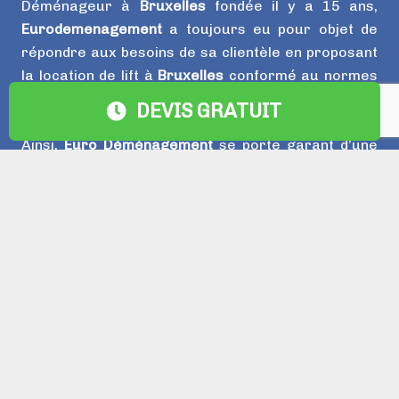
Déménageur à
Bruxelles
fondée il y a 15 ans,
Eurodemenagement
a toujours eu pour objet de
répondre aux besoins de sa clientèle en proposant
la location de lift à
Bruxelles
conformé au normes
de sécurité, des camions, camionettes recente
DEVIS GRATUIT
pour réaliser votre
déménagement bruxelles
.
Ainsi,
Euro Déménagement
se porte garant d’une
qualité de services exemplaire, mais aussi d’une
parfaite maitrise des réglementations et d’une
relation-client efficace pour l’ensemble de ses
interventions.
Fort de son expérience,
Euro Déménagement
répond à vos besoins en apportant à chaque
déménagement
un ensemble de services
complémentaires personnalisés.
Contact