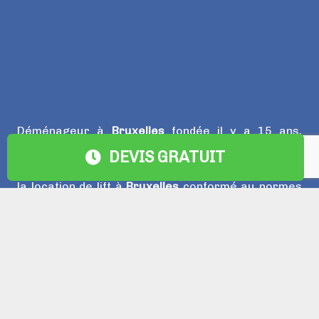
Déménageur à
Bruxelles
fondée il y a 15 ans,
Eurodemenagement
a toujours eu pour objet de
DEVIS GRATUIT
répondre aux besoins de sa clientèle en proposant
la location de lift à
Bruxelles
conformé au normes
de sécurité, des camions, camionettes recente
pour réaliser votre
déménagement bruxelles
.
Ainsi,
Euro Déménagement
se porte garant d’une
qualité de services exemplaire, mais aussi d’une
parfaite maitrise des réglementations et d’une
relation-client efficace pour l’ensemble de ses
interventions.