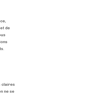
ce,
 et de
ous
ions
ts.
s claires
en ne se