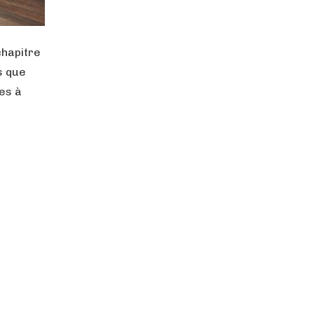
chapitre
s que
es à