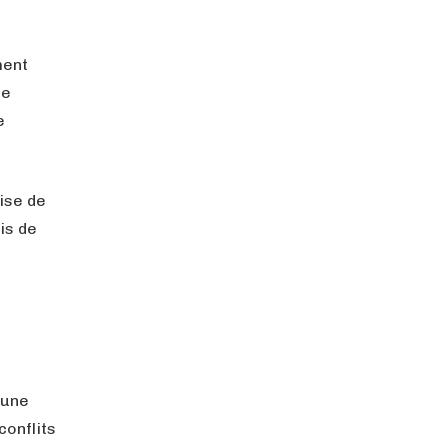
ment
ce
e
ise de
is de
 une
conflits