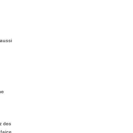
 aussi
ne
z des
faire.