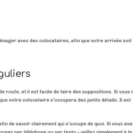
nager avec des colocataires, afin que votre arrivée soit
guliers
 route, et il est facile de faire des suppositions. Si vous 
e votre colocataire s’occupera des petits détails. Il est
in de savoir clairement qui s’occupe de quoi. Si vous ave
uper par téléphone ou par texto – veillez simplement à le 