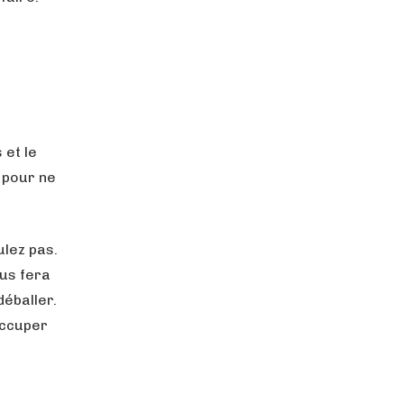
 et le
 pour ne
ulez pas.
ous fera
éballer.
occuper