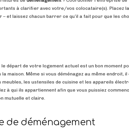
urnitures de
déménagement
? Coordonner l’entreprise de
ants à clarifier avec votre/vos colocataire(s). Placez la 
 – et laissez chacun barrer ce qu’il a fait pour que les ch
e départ de votre logement actuel est un bon moment p
ns la maison. Même si vous déménagez au même endroit, il 
 meubles, les ustensiles de cuisine et les appareils élect
dez à qui ils appartiennent afin que vous puissiez commen
 mutuelle et claire.
se de déménagement