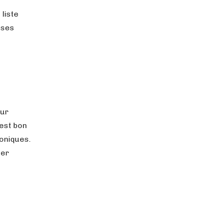
liste
oses
our
est bon
roniques.
cer