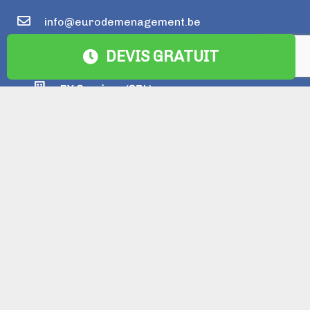
info@eurodemenagement.be
DEVIS GRATUIT
+32 492 47 64 15
DÉMÉNAGEMENT BRUXELLES
NOS SERVICES
PACKS