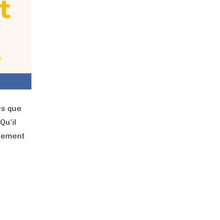
rs que
Qu’il
blement