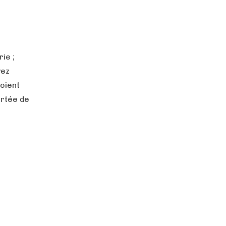
rie ;
vez
soient
ortée de