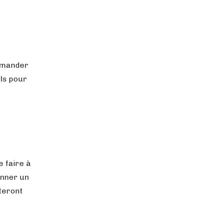
demander
ils pour
e faire à
onner un
teront