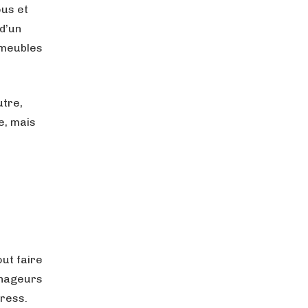
ous et
d’un
 meubles
utre,
e, mais
ut faire
énageurs
tress.