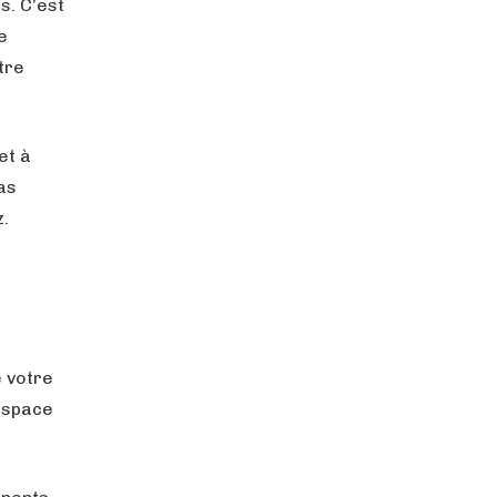
s. C’est
e
tre
et à
as
z.
 votre
’espace