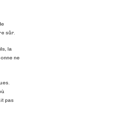
de
re sûr.
s, la
rsonne ne
ues.
où
it pas