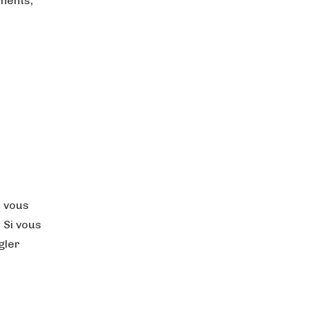
inents,
.
s vous
 Si vous
gler