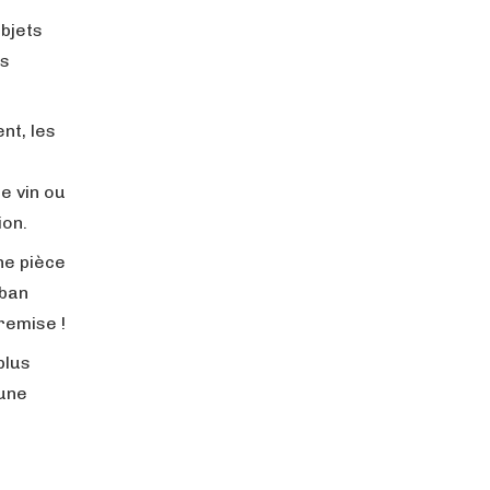
objets
es
nt, les
e vin ou
ion.
ne pièce
uban
remise !
plus
une