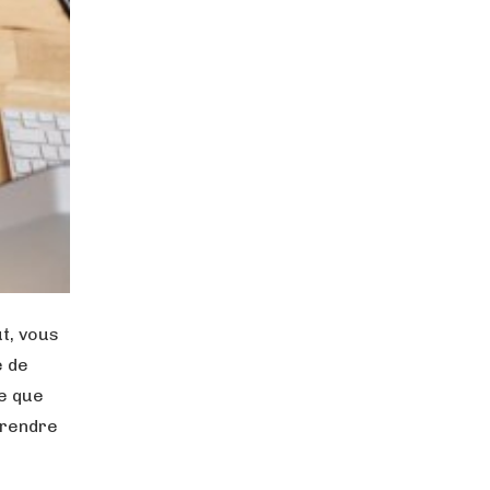
t, vous
e de
ce que
prendre