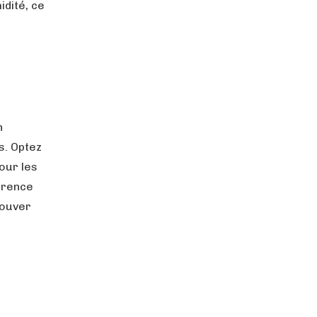
idité, ce
n
s. Optez
our les
férence
rouver