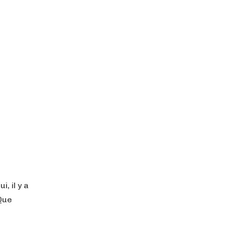
, il y a
 Que