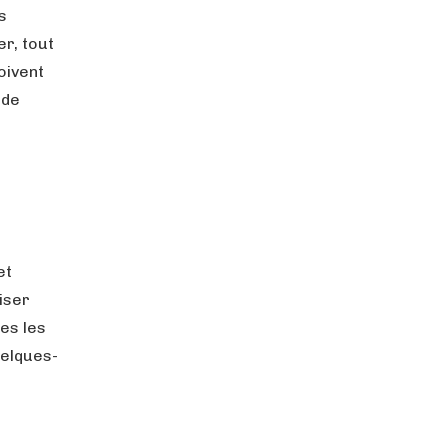
s
er, tout
oivent
 de
et
iser
es les
uelques-