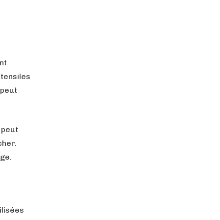
nt
tensiles
 peut
 peut
cher.
rge.
é
ilisées