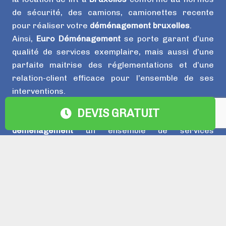
de sécurité, des camions, camionettes recente
pour réaliser votre
déménagement bruxelles
.
Ainsi,
Euro Déménagement
se porte garant d’une
qualité de services exemplaire, mais aussi d’une
parfaite maitrise des réglementations et d’une
relation-client efficace pour l’ensemble de ses
interventions.
Fort de son expérience,
Euro Déménagement
DEVIS GRATUIT
répond à vos besoins en apportant à chaque
déménagement
un ensemble de services
complémentaires personnalisés.
Contact
info@eurodemenagement.be
+32 492 47 64 15